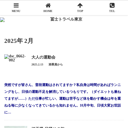
MENU
HOME
TOP
TEL
Menu
2025年 2月
冨士トラベル東京について
添乗員から
大人の運動会
2025.2.13
添乗員から
アクセス
旅行申込み
突然ですが皆さん、普段運動はされてますか？私自身は時間があればランニ
ングをし、日頃の運動不足を解消しているつもりです。（ダイエットも兼ね
旅行業務取扱料金について
てますが……）ただ仕事が忙しい、運動は苦手など体を動かす機会は年を重
会社概要
ねる毎に少なくなってきているかも知れません。10月中旬、日頃大変お世話
に…
お問い合わせ