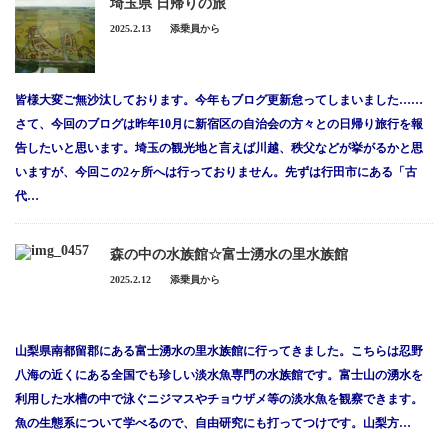
埼玉県 日帰りの旅
サイトマップ
2025.2.13
添乗員から
採用情報
皆様大変ご無沙汰しております。今年もブログ更新怠ってしまいました……
プライバシーポリシー
さて、今回のブログは昨年10月に新宿区の自治会の方々との日帰り旅行を報
保険募集に関する勧誘方針及び販売方針
告したいと思います。埼玉の観光地と言えば川越、秩父などが挙がるかと思
いますが、今回この2ヶ所へは行っておりません。先ずは行田市にある「古
代…
森の中の水族館☆富士湧水の里水族館
2025.2.12
添乗員から
山梨県南都留郡にある富士湧水の里水族館に行ってきました。こちらは忍野
八海の近くにある全国でも珍しい淡水魚専門の水族館です。富士山の湧水を
利用した水槽の中で泳ぐニジマスやチョウザメ等の淡水魚を観察できます。
魚の生態系について学べるので、自由研究にも打ってつけです。山梨方…