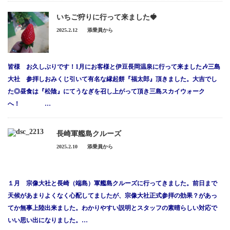
いちご狩りに行って来ました🍓
2025.2.12
添乗員から
皆様 お久しぶりです！1月にお客様と伊豆長岡温泉に行って来ました🎶三島
大社 参拝しおみくじ引いて有名な縁起餅『福太郎』頂きました。大吉でし
た◎昼食は『松陰』にてうなぎを召し上がって頂き三島スカイウォーク
へ！ …
長崎軍艦島クルーズ
2025.2.10
添乗員から
１月 宗像大社と長崎（端島）軍艦島クルーズに行ってきました。前日まで
天候があまりよくなく心配してましたが、宗像大社正式参拝の効果？があっ
てか無事上陸出来ました。わかりやすい説明とスタッフの素晴らしい対応で
いい思い出になりました。…