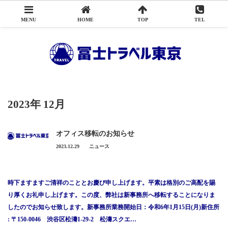
MENU
HOME
TOP
TEL
Menu
冨士トラベル東京について
添乗員から
2023年 12月
アクセス
オフィス移転のお知らせ
旅行申込み
2023.12.29
ニュース
旅行業務取扱料金について
時下ますますご清祥のこととお慶び申し上げます。平素は格別のご高配を賜
会社概要
り厚くお礼申し上げます。この度、弊社は新事務所へ移転することになりま
したのでお知らせ致します。新事務所業務開始日：令和6年1月15日(月)新住所
お問い合わせ
: 〒150-0046 渋谷区松濤1-29-2 松濤スクエ…