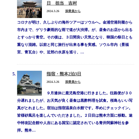
日 担当 吉村
2024.3.26
添乗員から
コロナが明け、久しぶりの海外ツアーはソウルへ。金浦空港到着から
市内まで、ゲリラ豪雨的な雨で道が大渋滞。が、昼食のお店から出る
とすっかり青空。その後は、３日間良い天気となり、韓国の祭日とも
重なり混雑。以前と同じ旅行が出来る事を実感。ソウル市内（景福
宮、青瓦台）や、近郊の水原を巡り、…
指宿・熊本2泊3日
2024.3.26
添乗員から
９月連休に鹿児島空港に行きました。往路便が３０
分遅れましたが、お天気が良く昼食は黒酢料理を試食。桜島もいい写
真がとれました。宿泊は指宿温泉白水館です。早めにチェックイン。
皆様砂風呂を楽しんでいただきました。２日目は熊本方面に移動。途
中特攻記念館や人吉にある国宝に認定されている青井阿蘇神社を参
拝。熊本…