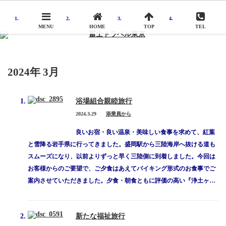
MENU
HOME
TOP
TEL
Menu
2024年 3月
冨士トラベル東京について
添乗員から
浴場組合親睦旅行
2024.3.29
添乗員から
アクセス
良いお宿・良い温泉・美味しい食事を求めて、紅葉
旅行申込み
と雪降る岩手県に行ってきました。盛岡駅から三陸海岸へ抜ける道も
スムーズになり、以前よりずっと早く三陸側に到着しました。今回は
旅行業務取扱料金について
お客様からのご要望で、ご夕食はあえてバイキング形式のお食事でご
案内させていただきました。夕食・朝食ともに評価の高い『浄土ヶ…
会社概要
お問い合わせ
新たな福祉旅行