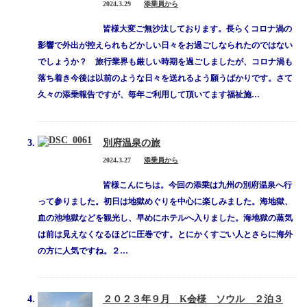
サイトマップ
2024.3.29
添乗員から
皆様大変ご無沙汰しております。長らくコロナ渦の
採用情報
影響で外出が控えられもどかしい日々をお過ごしなられたのではない
でしょうか？ 旅行業界も厳しい時期を過ごしましたが、コロナ渦も
プライバシーポリシー
落ち着き今後は以前のような日々を送れるよう願うばかりです。さて
久々の添乗報告ですが、毎年ご利用して頂いてます福祉施…
保険募集に関する勧誘方針及び販売方針
別府温泉の旅
2024.3.27
添乗員から
皆様こんにちは。今回の添乗は九州の別府温泉へ行
って参りました。初日は地獄めぐりを中心に楽しみました。海地獄、
血の池地獄などを観光し、早めにホテルへ入りました。海地獄の蒸気
は前は見えなくなるほどに圧巻です。とにかくすごい人とさらに海外
の方に人気ですね。２…
２０２３年９月 K会様 ソウル ２泊３