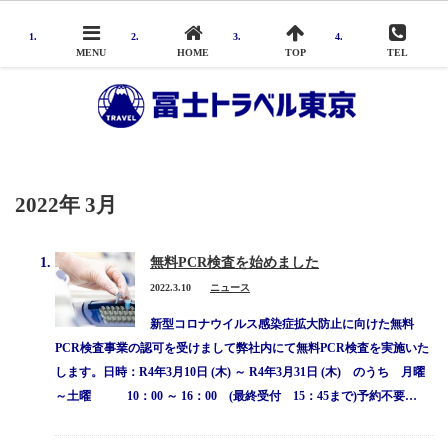
MENU
HOME
TOP
TEL
Menu
冨士トラベル東京について
添乗員から
2022年 3月
アクセス
無料PCR検査を始めました
旅行申込み
2022.3.10
ニュース
旅行業務取扱料金について
新型コロナウイルス感染症拡大防止に向けた無料
PCR検査事業の認可を受けまして弊社内にて無料PCR検査を実施いた
会社概要
します。日時：R4年3月10日 (木) ～ R4年3月31日 (木) のうち 月曜
～土曜 10：00 ～ 16：00 (最終受付 15：45まで)予約不要…
お問い合わせ