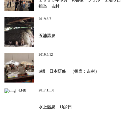
２０２３年９月 K会様 ソウル ２泊３日
担当 吉村
2019.8.7
五浦温泉
2019.5.12
S様 日本研修 （担当：吉村）
2017.11.30
水上温泉 1泊2日