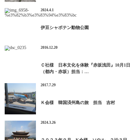
2024.4.1
伊豆シャボテン動物公園
2016.12.20
Ｃ社様 日本文化を体験『赤坂浅田』10月1日
（都内・赤坂）担当：…
2017.7.29
Ｋ会様 韓国済州島の旅 担当 吉村
2024.3.26