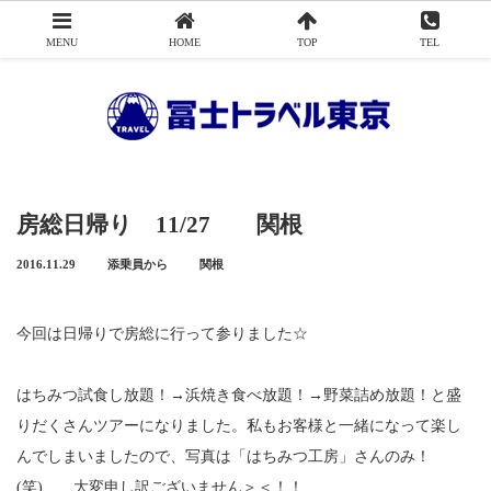
MENU
HOME
TOP
TEL
Menu
冨士トラベル東京について
添乗員から
房総日帰り 11/27 関根
アクセス
2016.11.29
添乗員から
関根
旅行申込み
今回は日帰りで房総に行って参りました☆
旅行業務取扱料金について
はちみつ試食し放題！→浜焼き食べ放題！→野菜詰め放題！と盛
会社概要
りだくさんツアーになりました。私もお客様と一緒になって楽し
お問い合わせ
んでしまいましたので、写真は「はちみつ工房」さんのみ！
(笑) 大変申し訳ございません＞＜！！