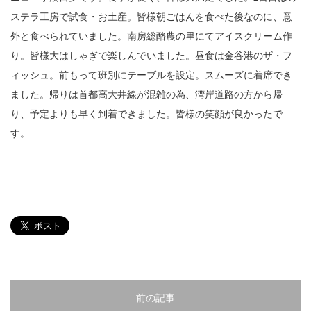
サイトマップ
ステラ工房で試食・お土産。皆様朝ごはんを食べた後なのに、意
外と食べられていました。南房総酪農の里にてアイスクリーム作
採用情報
り。皆様大はしゃぎで楽しんでいました。昼食は金谷港のザ・フ
プライバシーポリシー
ィッシュ。前もって班別にテーブルを設定。スムーズに着席でき
ました。帰りは首都高大井線が混雑の為、湾岸道路の方から帰
保険募集に関する勧誘方針及び販売方針
り、予定よりも早く到着できました。皆様の笑顔が良かったで
す。
前の記事