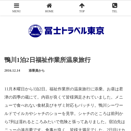
MENU
HOME
TOP
TEL
Menu
冨士トラベル東京について
添乗員から
鴨川1泊2日福祉作業所温泉旅行
アクセス
2016.12.14
添乗員から
旅行申込み
11月木曜日から1泊2日。福祉作業所の温泉旅行に添乗。お昼は君
旅行業務取扱料金について
津の四季の蔵にて。内容が良くて皆様満足されていました。メニ
ューで食べれない食材及びキザミ対応もバッチリ。鴨川シーワー
会社概要
ルドでイルカやシャチのショーを見学。シャチのところは前列か
お問い合わせ
ら7列は濡れるところみたいで危険と張ってありました。宿泊先は
ニュー小湊吉夢です。食事が良く、皆様大満足でした。2日目はカ