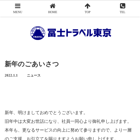
MENU
HOME
TOP
TEL
Menu
冨士トラベル東京について
添乗員から
新年のごあいさつ
アクセス
2022.1.1
ニュース
旅行申込み
旅行業務取扱料金について
新年、明けましておめでとうございます。
会社概要
旧年中は大変お世話になり、社員一同心より御礼申し上げます。
お問い合わせ
本年も、更なるサービスの向上に努めて参りますので、より一層
のご支援、お引立てを賜りますようお願い申し上げます。