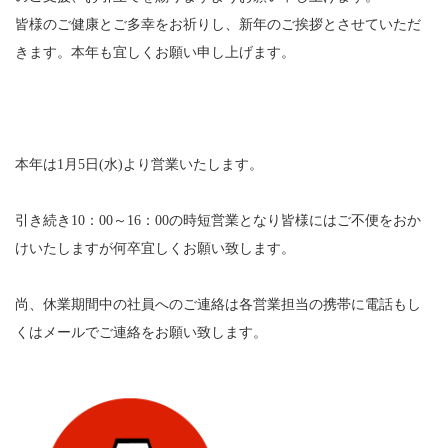
サイトマップ
皆様のご健康とご多幸をお祈りし、新年のご挨拶とさせていただ
きます。本年も宜しくお願い申し上げます。
採用情報
プライバシーポリシー
保険募集に関する勧誘方針及び販売方針
本年は1月5日(水)より営業いたします。
引き続き10：00～16：00の時短営業となり皆様にはご不便をおか
けいたしますが何卒宜しくお願い致します。
尚、休業期間中の社員へのご連絡は各営業担当の携帯に電話もし
くはメールでご連絡をお願い致します。