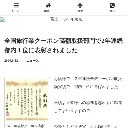
MENU
HOME
TOP
TEL
Menu
全国旅行業クーポン高額取扱部門で2年連続
冨士トラベル東京について
都内１位に表彰されました
添乗員から
2020.6.22
ニュース
アクセス
お陰様で、２年連続全旅クーポン取扱
旅行申込み
額実績で、都内１位に選ばれました。
旅行業務取扱料金について
日頃より皆様への感謝を忘れずに精進
会社概要
してまいりますので、
お問い合わせ
2019年全旅クーポン高額
今後ともどうぞ宜しくお願い致しま