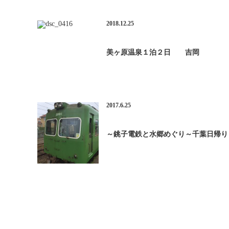
2018.12.25
美ヶ原温泉１泊２日 吉岡
2017.6.25
～銚子電鉄と水郷めぐり～千葉日帰り