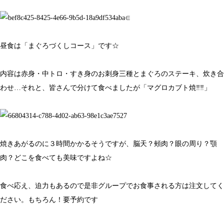
∈
昼食は「まぐろづくしコース」です☆
内容は赤身・中トロ・すき身のお刺身三種とまぐろのステーキ、炊き合
わせ…それと、皆さんで分けて食べましたが「マグロカブト焼‼︎‼︎」
焼きあがるのに３時間かかるそうですが、脳天？頰肉？眼の周り？顎
肉？どこを食べても美味ですよね☆
食べ応え、迫力もあるので是非グループでお食事される方は注文してく
ださい。もちろん！要予約です